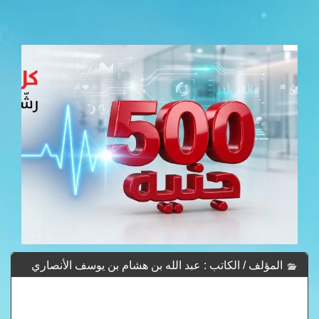
المؤلف / الكاتب : عبد الله بن هشام بن يوسف الأنصاري
جمال الدين أبو محمد - Abd Al-Lh Bn Hsham Bn Ywsf Al-
Ansary Jmal Ad-Dyn Abw Mhmd