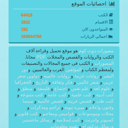
احصائيات الموقع
الكتب
64418
الاقسام
1602
المتواجدون الان
192
اجمالي الزيارات
160044768
مصورات دوت كوم
هو موقع تحميل وقراءة آلاف
الكتب والروايات والقصص والمجلات
PDF
مجانا.
المصورات
و الكتب فى جميع المجالات والتصنيفات
ولمعظم الكتاب و
المؤلفين
العرب والعالميين. و
دور
النشر
و
روايات عربية
و
روايات عالمية
و
دواوين شعر
عربى
و
شعر عالمى
و
فكر وثقافة
و
التاريخ
و
الجغرافيا
و
علوم لغة
و
علم نفس
و
اجتماع
و
فلسفة
و
منطق
و
كتب أدبية
و
كتب علمية
و
كتب عامة
و
كتب متنوعة
و
كتب طب
و
قصص عربية
و
قصص عالمية
و
سينما
وفنون وإعلام
و
سيره نبوية
و
تراجم ومذكرات
و
مجلات وموسوعات
و
قواميس ومعاجم
و
كتب قانون
و
كمبيوتر وإنترنت
و
كتب إسلامية
و
رسائل ماجستير
ورسائل ودكتوراه
و
تقنيه معلومات.