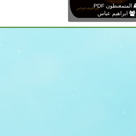
المتمغنطون PDF
ابراهيم عباس