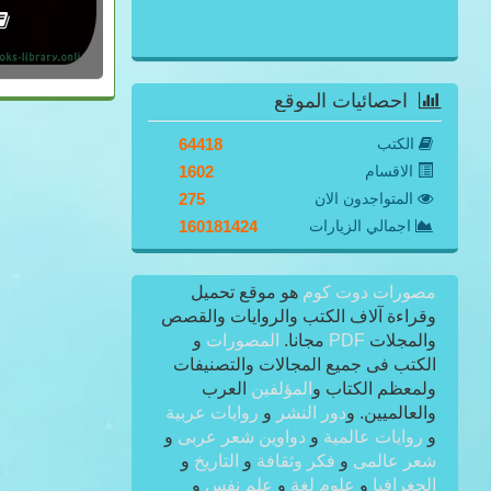
احصائيات الموقع
الكتب
64418
الاقسام
1602
المتواجدون الان
275
اجمالي الزيارات
160181424
مصورات دوت كوم
هو موقع تحميل
وقراءة آلاف الكتب والروايات والقصص
والمجلات
PDF
مجانا.
المصورات
و
الكتب فى جميع المجالات والتصنيفات
ولمعظم الكتاب و
المؤلفين
العرب
والعالميين. و
دور النشر
و
روايات عربية
و
روايات عالمية
و
دواوين شعر عربى
و
شعر عالمى
و
فكر وثقافة
و
التاريخ
و
الجغرافيا
و
علوم لغة
و
علم نفس
و