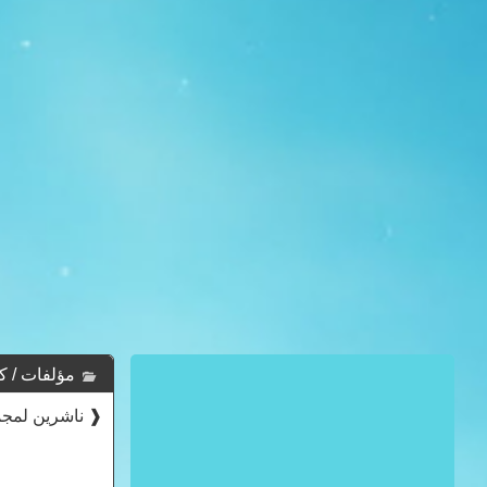
مؤلفات / كتب ي
❰ ناشرين لمجمو