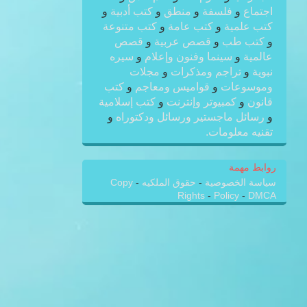
اجتماع
و
فلسفة
و
منطق
و
كتب أدبية
و
كتب علمية
و
كتب عامة
و
كتب متنوعة
و
كتب طب
و
قصص عربية
و
قصص
عالمية
و
سينما وفنون وإعلام
و
سيره
نبوية
و
تراجم ومذكرات
و
مجلات
وموسوعات
و
قواميس ومعاجم
و
كتب
قانون
و
كمبيوتر وإنترنت
و
كتب إسلامية
و
رسائل ماجستير ورسائل ودكتوراه
و
تقنيه معلومات.
روابط مهمة
سياسة الخصوصية
-
حقوق الملكيه
-
Copy
Rights
-
Policy
-
DMCA