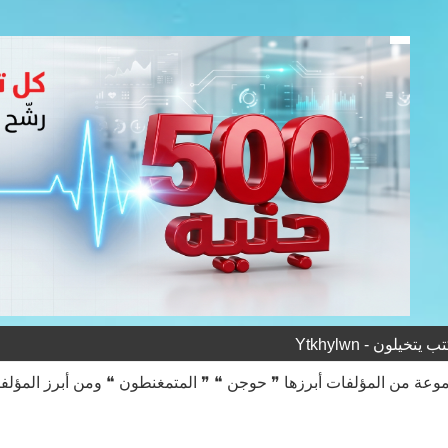
تخيلون - Ytkhylwn
عة من المؤلفات أبرزها ❞ حوجن ❝ ❞ المتمغنطون ❝ ومن أبرز المؤلفي