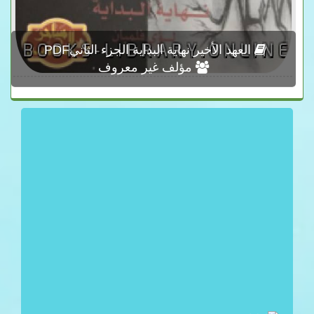
‎العهد الأخير نهاية البداية الجزء الثاني‎ PDF
مؤلف غير معروف