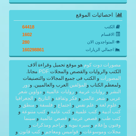
احصائيات الموقع
الكتب
64418
الاقسام
1602
المتواجدون الان
280
اجمالي الزيارات
160298861
مصورات دوت كوم
هو موقع تحميل وقراءة آلاف
الكتب والروايات والقصص والمجلات
PDF
مجانا.
المصورات
و الكتب فى جميع المجالات والتصنيفات
ولمعظم الكتاب و
المؤلفين
العرب والعالميين. و
دور
النشر
و
روايات عربية
و
روايات عالمية
و
دواوين شعر
عربى
و
شعر عالمى
و
فكر وثقافة
و
التاريخ
و
الجغرافيا
و
علوم لغة
و
علم نفس
و
اجتماع
و
فلسفة
و
منطق
و
كتب أدبية
و
كتب علمية
و
كتب عامة
و
كتب متنوعة
و
كتب طب
و
قصص عربية
و
قصص عالمية
و
سينما
وفنون وإعلام
و
سيره نبوية
و
تراجم ومذكرات
و
مجلات وموسوعات
و
قواميس ومعاجم
و
كتب قانون
و