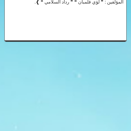
المؤلفين : ❞ لؤي فلمبان ❝ ❞ رداد السلامي ❝ ❱.