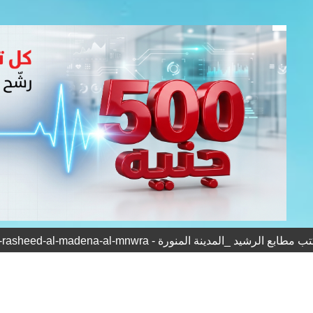
لرشيد _المدينة المنورة - matabea-al-rasheed-al-madena-al-mnwra