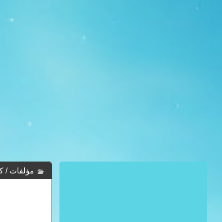
مؤلفات / كتب مطابع ا