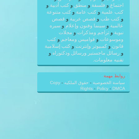
اجتماع
و
فلسفة
و
منطق
و
كتب أدبية
و
كتب علمية
و
كتب عامة
و
كتب متنوعة
و
كتب طب
و
قصص عربية
و
قصص
عالمية
و
سينما وفنون وإعلام
و
سيره
نبوية
و
تراجم ومذكرات
و
مجلات
وموسوعات
و
قواميس ومعاجم
و
كتب
قانون
و
كمبيوتر وإنترنت
و
كتب إسلامية
و
رسائل ماجستير ورسائل ودكتوراه
و
تقنيه معلومات.
روابط مهمة
سياسة الخصوصية
-
حقوق الملكيه
-
Copy
Rights
-
Policy
-
DMCA