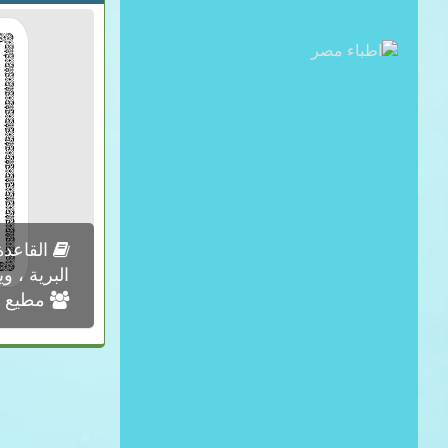
القاعدة
البرية ، وي
مطيع ال