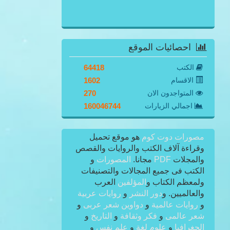
احصائيات الموقع
الكتب
64418
الاقسام
1602
المتواجدون الان
270
اجمالي الزيارات
160046744
مصورات دوت كوم
هو موقع تحميل
وقراءة آلاف الكتب والروايات والقصص
والمجلات
PDF
مجانا.
المصورات
و
الكتب فى جميع المجالات والتصنيفات
ولمعظم الكتاب و
المؤلفين
العرب
والعالميين. و
دور النشر
و
روايات عربية
و
روايات عالمية
و
دواوين شعر عربى
و
شعر عالمى
و
فكر وثقافة
و
التاريخ
و
الجغرافيا
و
علوم لغة
و
علم نفس
و