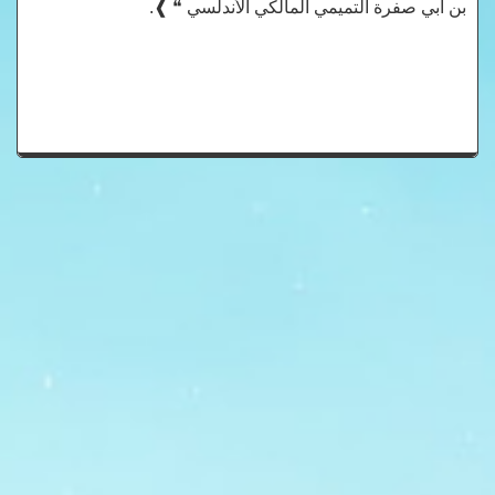
بن أبي صفرة التميمي المالكي الأندلسي ❝ ❱.