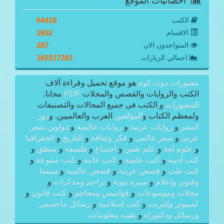
احصائيات الموقع
الكتب
64418
الاقسام
1602
المتواجدون الان
287
اجمالي الزيارات
160317383
مصورات دوت كوم
هو موقع تحميل وقراءة آلاف
الكتب والروايات والقصص والمجلات
PDF
مجانا.
المصورات
و الكتب فى جميع المجالات والتصنيفات
ولمعظم الكتاب و
المؤلفين
العرب والعالميين. و
دور
النشر
و
روايات عربية
و
روايات عالمية
و
دواوين شعر
عربى
و
شعر عالمى
و
فكر وثقافة
و
التاريخ
و
الجغرافيا
و
علوم لغة
و
علم نفس
و
اجتماع
و
فلسفة
و
منطق
و
كتب أدبية
و
كتب علمية
و
كتب عامة
و
كتب متنوعة
و
كتب طب
و
قصص عربية
و
قصص عالمية
و
سينما
وفنون وإعلام
و
سيره نبوية
و
تراجم ومذكرات
و
مجلات وموسوعات
و
قواميس ومعاجم
و
كتب قانون
و
كمبيوتر وإنترنت
و
كتب إسلامية
و
رسائل ماجستير
ورسائل ودكتوراه
و
تقنيه معلومات.