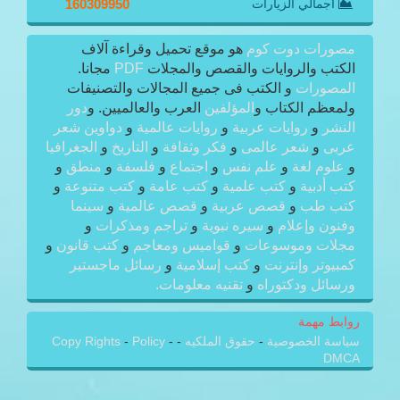
اجمالي الزيارات
160309950
مصورات دوت كوم
هو موقع تحميل وقراءة آلاف
الكتب والروايات والقصص والمجلات
PDF
مجانا.
المصورات
و الكتب فى جميع المجالات والتصنيفات
ولمعظم الكتاب و
المؤلفين
العرب والعالميين. و
دور
النشر
و
روايات عربية
و
روايات عالمية
و
دواوين شعر
عربى
و
شعر عالمى
و
فكر وثقافة
و
التاريخ
و
الجغرافيا
و
علوم لغة
و
علم نفس
و
اجتماع
و
فلسفة
و
منطق
و
كتب أدبية
و
كتب علمية
و
كتب عامة
و
كتب متنوعة
و
كتب طب
و
قصص عربية
و
قصص عالمية
و
سينما
وفنون وإعلام
و
سيره نبوية
و
تراجم ومذكرات
و
مجلات وموسوعات
و
قواميس ومعاجم
و
كتب قانون
و
كمبيوتر وإنترنت
و
كتب إسلامية
و
رسائل ماجستير
ورسائل ودكتوراه
و
تقنيه معلومات.
روابط مهمة
سياسة الخصوصية
-
حقوق الملكيه
-
-
Policy
-
Copy Rights
DMCA