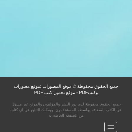
جميع الحقوق محفوظة © موقع المصورات :موقع مصورات
وكتبPDF - موقع تحميل كتب PDF
جميع الحقوق محفوظة لدى دور النشر والمؤلفون والموقع غير مسؤل
عن الكتب المضافة بواسطة المستخدمون. ويمكنك التبليغ عن اي كتاب
من الصفحه الخاصه به
القائمه