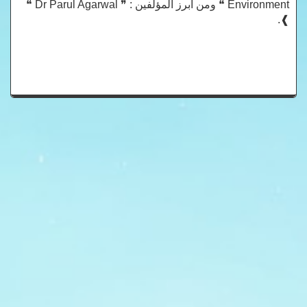
Environment ❝ ومن أبرز المؤلفين : ❞ Dr Parul Agarwal ❝
❱.