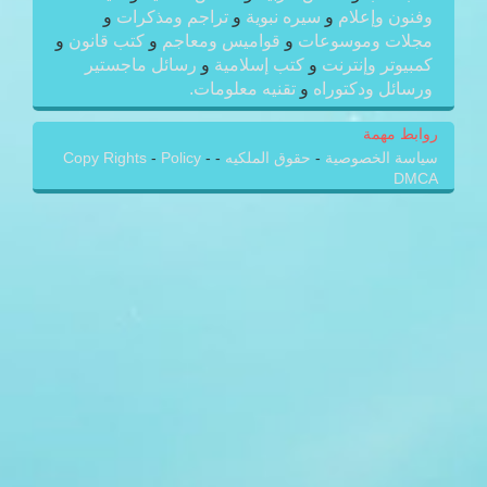
وفنون وإعلام
و
سيره نبوية
و
تراجم ومذكرات
و
مجلات وموسوعات
و
قواميس ومعاجم
و
كتب قانون
و
كمبيوتر وإنترنت
و
كتب إسلامية
و
رسائل ماجستير
ورسائل ودكتوراه
و
تقنيه معلومات.
روابط مهمة
سياسة الخصوصية
-
حقوق الملكيه
-
-
Policy
-
Copy Rights
DMCA