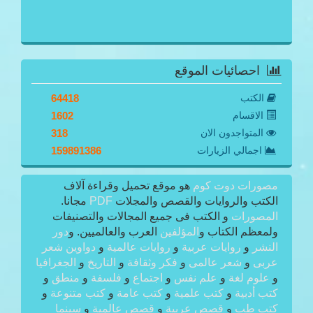
احصائيات الموقع
الكتب
64418
الاقسام
1602
المتواجدون الان
318
اجمالي الزيارات
159891386
مصورات دوت كوم
هو موقع تحميل وقراءة آلاف
الكتب والروايات والقصص والمجلات
PDF
مجانا.
المصورات
و الكتب فى جميع المجالات والتصنيفات
ولمعظم الكتاب و
المؤلفين
العرب والعالميين. و
دور
النشر
و
روايات عربية
و
روايات عالمية
و
دواوين شعر
عربى
و
شعر عالمى
و
فكر وثقافة
و
التاريخ
و
الجغرافيا
و
علوم لغة
و
علم نفس
و
اجتماع
و
فلسفة
و
منطق
و
كتب أدبية
و
كتب علمية
و
كتب عامة
و
كتب متنوعة
و
كتب طب
و
قصص عربية
و
قصص عالمية
و
سينما