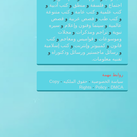
اجتماع
و
فلسفة
و
منطق
و
كتب أدبية
و
كتب علمية
و
كتب عامة
و
كتب متنوعة
و
كتب طب
و
قصص عربية
و
قصص
عالمية
و
سينما وفنون وإعلام
و
سيره
نبوية
و
تراجم ومذكرات
و
مجلات
وموسوعات
و
قواميس ومعاجم
و
كتب
قانون
و
كمبيوتر وإنترنت
و
كتب إسلامية
و
رسائل ماجستير ورسائل ودكتوراه
و
تقنيه معلومات.
روابط مهمة
سياسة الخصوصية
-
حقوق الملكيه
-
Copy
Rights
-
Policy
-
DMCA