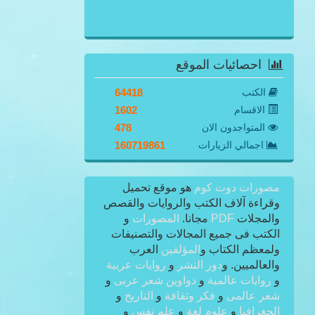
احصائيات الموقع
الكتب
64418
الاقسام
1602
المتواجدون الان
478
اجمالي الزيارات
160719861
مصورات دوت كوم
هو موقع تحميل
وقراءة آلاف الكتب والروايات والقصص
والمجلات
PDF
مجانا.
المصورات
و
الكتب فى جميع المجالات والتصنيفات
ولمعظم الكتاب و
المؤلفين
العرب
والعالميين. و
دور النشر
و
روايات عربية
و
روايات عالمية
و
دواوين شعر عربى
و
شعر عالمى
و
فكر وثقافة
و
التاريخ
و
الجغرافيا
و
علوم لغة
و
علم نفس
و