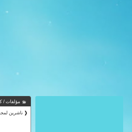
مؤلفات / كتب دار
❰ ناشرين لمجمو