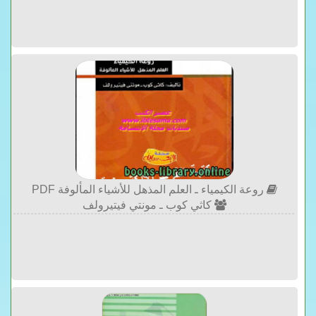
روعة الكيمياء ـ العلم المذهل للأشياء المألوفة PDF
كاثي كوب ـ مونتي فيتيرولف