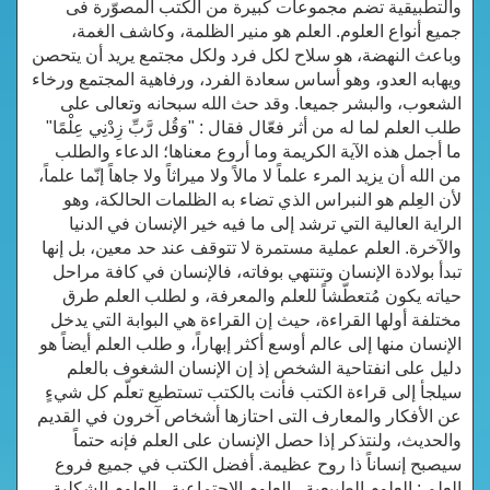
والتطبيقية تضم مجموعات كبيرة من الكتب المصوّرة فى
جميع أنواع العلوم. العلم هو منير الظلمة، وكاشف الغمة،
وباعث النهضة، هو سلاح لكل فرد ولكل مجتمع يريد أن يتحصن
ويهابه العدو، وهو أساس سعادة الفرد، ورفاهية المجتمع ورخاء
الشعوب، والبشر جميعا. وقد حث الله سبحانه وتعالى على
طلب العلم لما له من أثر فعّال فقال : "وَقُل رَّبِّ زِدْنِي عِلْمًا"
ما أجمل هذه الآية الكريمة وما أروع معناها؛ الدعاء والطلب
من الله أن يزيد المرء علماً لا مالاً ولا ميراثاً ولا جاهاً إنّما علماً،
لأن العِلم هو النبراس الذي تضاء به الظلمات الحالكة، وهو
الراية العالية التي ترشد إلى ما فيه خير الإنسان في الدنيا
والآخرة. العلم عملية مستمرة لا تتوقف عند حد معين، بل إنها
تبدأ بولادة الإنسان وتنتهي بوفاته، فالإنسان في كافة مراحل
حياته يكون مُتعطّشاً للعلم والمعرفة، و لطلب العلم طرق
مختلفة أولها القراءة، حيث إن القراءة هي البوابة التي يدخل
الإنسان منها إلى عالم أوسع أكثر إبهاراً، و طلب العلم أيضاً هو
دليل على انفتاحية الشخص إذ إن الإنسان الشغوف بالعلم
سيلجأ إلى قراءة الكتب فأنت بالكتب تستطيع تعلّم كل شيءٍ
عن الأفكار والمعارف التى احتازها أشخاص آخرون في القديم
والحديث، ولنتذكر إذا حصل الإنسان على العلم فإنه حتماً
سيصبح إنساناً ذا روح عظيمة. أفضل الكتب في جميع فروع
العلم : العلوم الطبيعية ، العلوم الاجتماعية ، العلوم الشكلية ،