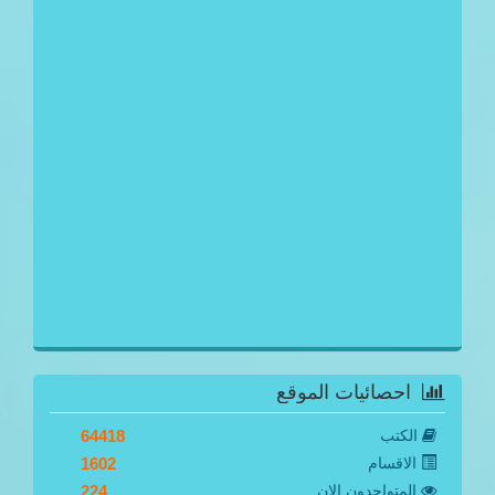
احصائيات الموقع
الكتب
64418
الاقسام
1602
المتواجدون الان
224