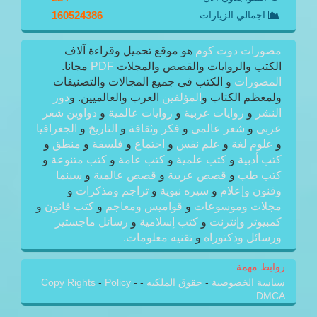
اجمالي الزيارات
160524386
مصورات دوت كوم
هو موقع تحميل وقراءة آلاف
الكتب والروايات والقصص والمجلات
PDF
مجانا.
المصورات
و الكتب فى جميع المجالات والتصنيفات
ولمعظم الكتاب و
المؤلفين
العرب والعالميين. و
دور
النشر
و
روايات عربية
و
روايات عالمية
و
دواوين شعر
عربى
و
شعر عالمى
و
فكر وثقافة
و
التاريخ
و
الجغرافيا
و
علوم لغة
و
علم نفس
و
اجتماع
و
فلسفة
و
منطق
و
كتب أدبية
و
كتب علمية
و
كتب عامة
و
كتب متنوعة
و
كتب طب
و
قصص عربية
و
قصص عالمية
و
سينما
وفنون وإعلام
و
سيره نبوية
و
تراجم ومذكرات
و
مجلات وموسوعات
و
قواميس ومعاجم
و
كتب قانون
و
كمبيوتر وإنترنت
و
كتب إسلامية
و
رسائل ماجستير
ورسائل ودكتوراه
و
تقنيه معلومات.
روابط مهمة
سياسة الخصوصية
-
حقوق الملكيه
-
-
Policy
-
Copy Rights
DMCA