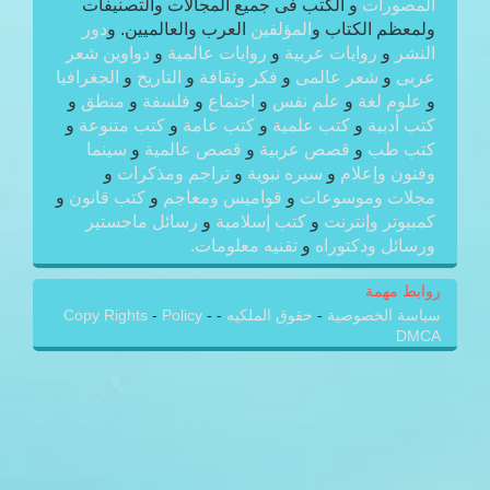
المصورات
و الكتب فى جميع المجالات والتصنيفات
ولمعظم الكتاب و
المؤلفين
العرب والعالميين. و
دور
النشر
و
روايات عربية
و
روايات عالمية
و
دواوين شعر
عربى
و
شعر عالمى
و
فكر وثقافة
و
التاريخ
و
الجغرافيا
و
علوم لغة
و
علم نفس
و
اجتماع
و
فلسفة
و
منطق
و
كتب أدبية
و
كتب علمية
و
كتب عامة
و
كتب متنوعة
و
كتب طب
و
قصص عربية
و
قصص عالمية
و
سينما
وفنون وإعلام
و
سيره نبوية
و
تراجم ومذكرات
و
مجلات وموسوعات
و
قواميس ومعاجم
و
كتب قانون
و
كمبيوتر وإنترنت
و
كتب إسلامية
و
رسائل ماجستير
ورسائل ودكتوراه
و
تقنيه معلومات.
روابط مهمة
سياسة الخصوصية
-
حقوق الملكيه
-
-
Policy
-
Copy Rights
DMCA