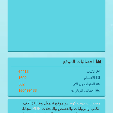
احصائيات الموقع
الكتب
64418
الاقسام
1602
المتواجدون الان
502
اجمالي الزيارات
160499488
مصورات دوت كوم
هو موقع تحميل وقراءة آلاف
الكتب والروايات والقصص والمجلات
PDF
مجانا.