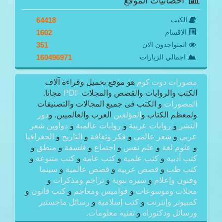
احصائيات الموقع
الكتب
64418
الاقسام
1602
المتواجدون الان
351
اجمالي الزيارات
160496971
مصورات دوت كوم
هو موقع تحميل وقراءة آلاف
الكتب والروايات والقصص والمجلات
PDF
مجانا.
المصورات
و الكتب فى جميع المجالات والتصنيفات
ولمعظم الكتاب و
المؤلفين
العرب والعالميين. و
دور
النشر
و
روايات عربية
و
روايات عالمية
و
دواوين شعر
عربى
و
شعر عالمى
و
فكر وثقافة
و
التاريخ
و
الجغرافيا
و
علوم لغة
و
علم نفس
و
اجتماع
و
فلسفة
و
منطق
و
كتب أدبية
و
كتب علمية
و
كتب عامة
و
كتب متنوعة
و
كتب طب
و
قصص عربية
و
قصص عالمية
و
سينما
وفنون وإعلام
و
سيره نبوية
و
تراجم ومذكرات
و
مجلات وموسوعات
و
قواميس ومعاجم
و
كتب قانون
و
كمبيوتر وإنترنت
و
كتب إسلامية
و
رسائل ماجستير
ورسائل ودكتوراه
و
تقنيه معلومات.