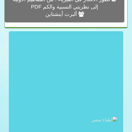
إلى نظريتي النسبية والكم PDF
ألبرت أينشتاين