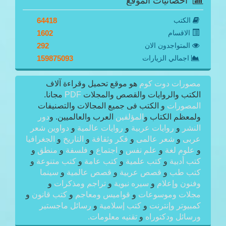
احصائيات الموقع
الكتب
64418
الاقسام
1602
المتواجدون الان
292
اجمالي الزيارات
159875093
مصورات دوت كوم
هو موقع تحميل وقراءة آلاف
الكتب والروايات والقصص والمجلات
PDF
مجانا.
المصورات
و الكتب فى جميع المجالات والتصنيفات
ولمعظم الكتاب و
المؤلفين
العرب والعالميين. و
دور
النشر
و
روايات عربية
و
روايات عالمية
و
دواوين شعر
عربى
و
شعر عالمى
و
فكر وثقافة
و
التاريخ
و
الجغرافيا
و
علوم لغة
و
علم نفس
و
اجتماع
و
فلسفة
و
منطق
و
كتب أدبية
و
كتب علمية
و
كتب عامة
و
كتب متنوعة
و
كتب طب
و
قصص عربية
و
قصص عالمية
و
سينما
وفنون وإعلام
و
سيره نبوية
و
تراجم ومذكرات
و
مجلات وموسوعات
و
قواميس ومعاجم
و
كتب قانون
و
كمبيوتر وإنترنت
و
كتب إسلامية
و
رسائل ماجستير
ورسائل ودكتوراه
و
تقنيه معلومات.