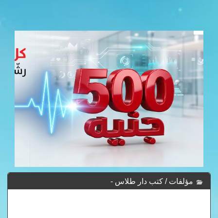
مؤلفات / كتب دار طلاس -