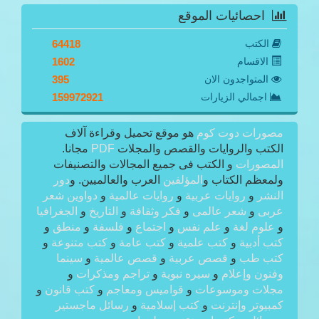
احصائيات الموقع
الكتب
64418
الاقسام
1602
المتواجدون الان
395
اجمالي الزيارات
159972921
مصورات دوت كوم
هو موقع تحميل وقراءة آلاف
الكتب والروايات والقصص والمجلات
PDF
مجانا.
المصورات
و الكتب فى جميع المجالات والتصنيفات
ولمعظم الكتاب و
المؤلفين
العرب والعالميين. و
دور
النشر
و
روايات عربية
و
روايات عالمية
و
دواوين شعر
عربى
و
شعر عالمى
و
فكر وثقافة
و
التاريخ
و
الجغرافيا
و
علوم لغة
و
علم نفس
و
اجتماع
و
فلسفة
و
منطق
و
كتب أدبية
و
كتب علمية
و
كتب عامة
و
كتب متنوعة
و
كتب طب
و
قصص عربية
و
قصص عالمية
و
سينما
وفنون وإعلام
و
سيره نبوية
و
تراجم ومذكرات
و
مجلات وموسوعات
و
قواميس ومعاجم
و
كتب قانون
و
كمبيوتر وإنترنت
و
كتب إسلامية
و
رسائل ماجستير