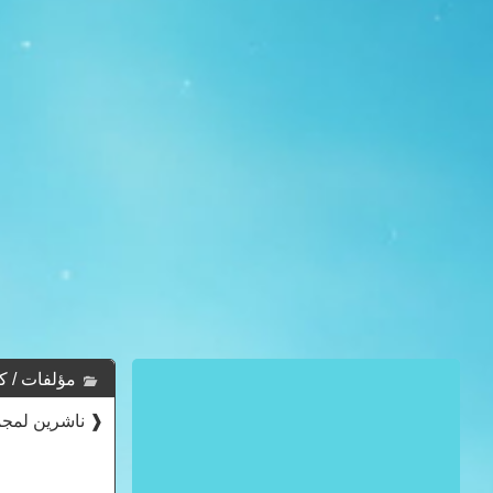
مؤلفات / كتب الاكاد
❰ ناشرين لمجمو