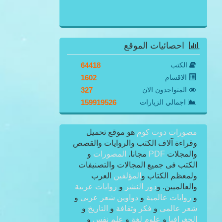
احصائيات الموقع
الكتب
64418
الاقسام
1602
المتواجدون الان
327
اجمالي الزيارات
159919526
مصورات دوت كوم
هو موقع تحميل
وقراءة آلاف الكتب والروايات والقصص
والمجلات
PDF
مجانا.
المصورات
و
الكتب فى جميع المجالات والتصنيفات
ولمعظم الكتاب و
المؤلفين
العرب
والعالميين. و
دور النشر
و
روايات عربية
و
روايات عالمية
و
دواوين شعر عربى
و
شعر عالمى
و
فكر وثقافة
و
التاريخ
و
الجغرافيا
و
علوم لغة
و
علم نفس
و