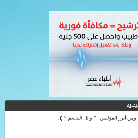
من أبرز المؤلفين : ❞ وائل القاسم ❝ ❱.