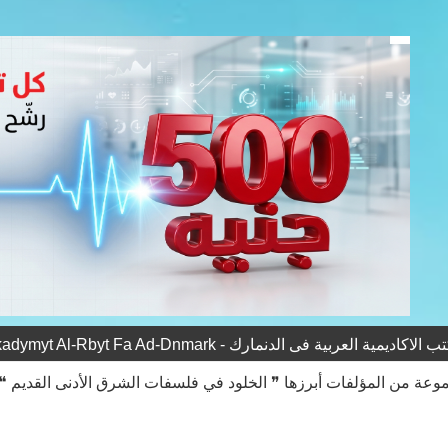
يمية العربية فى الدنمارك - Al-Akadymyt Al-Rbyt Fa Ad-Dnmark
عة من المؤلفات أبرزها ❞ الخلود في فلسفات الشرق الأدنى القديم ❝ و