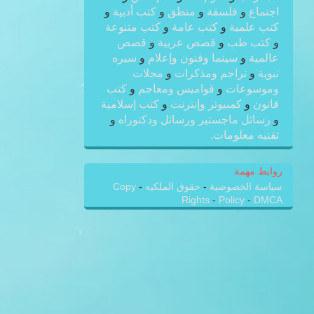
اجتماع
و
فلسفة
و
منطق
و
كتب أدبية
و
كتب علمية
و
كتب عامة
و
كتب متنوعة
و
كتب طب
و
قصص عربية
و
قصص
عالمية
و
سينما وفنون وإعلام
و
سيره
نبوية
و
تراجم ومذكرات
و
مجلات
وموسوعات
و
قواميس ومعاجم
و
كتب
قانون
و
كمبيوتر وإنترنت
و
كتب إسلامية
و
رسائل ماجستير ورسائل ودكتوراه
و
تقنيه معلومات.
روابط مهمة
سياسة الخصوصية
-
حقوق الملكيه
-
Copy
Rights
-
Policy
-
DMCA