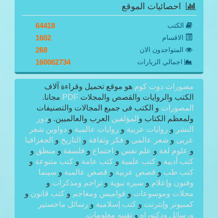
احصائيات الموقع
الكتب
64418
الاقسام
1602
المتواجدون الان
268
اجمالي الزيارات
160062734
مصورات دوت كوم
هو موقع تحميل وقراءة آلاف
الكتب والروايات والقصص والمجلات
PDF
مجانا.
المصورات
و الكتب فى جميع المجالات والتصنيفات
ولمعظم الكتاب و
المؤلفين
العرب والعالميين. و
دور
النشر
و
روايات عربية
و
روايات عالمية
و
دواوين شعر
عربى
و
شعر عالمى
و
فكر وثقافة
و
التاريخ
و
الجغرافيا
و
علوم لغة
و
علم نفس
و
اجتماع
و
فلسفة
و
منطق
و
كتب أدبية
و
كتب علمية
و
كتب عامة
و
كتب متنوعة
و
كتب طب
و
قصص عربية
و
قصص عالمية
و
سينما
وفنون وإعلام
و
سيره نبوية
و
تراجم ومذكرات
و
مجلات وموسوعات
و
قواميس ومعاجم
و
كتب قانون
و
كمبيوتر وإنترنت
و
كتب إسلامية
و
رسائل ماجستير
ورسائل ودكتوراه
و
تقنيه معلومات.