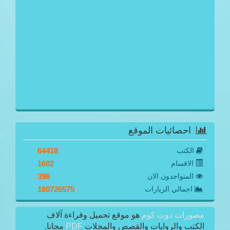
احصائيات الموقع
الكتب
64418
الاقسام
1602
المتواجدون الان
396
اجمالي الزيارات
160726575
مصورات دوت كوم
هو موقع تحميل وقراءة آلاف
الكتب والروايات والقصص والمجلات
PDF
مجانا.