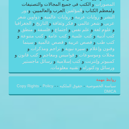
المصورات
و الكتب فى جميع المجالات والتصنيفات
ولمعظم الكتاب و
المؤلفين
العرب والعالميين. و
دور
النشر
و
روايات عربية
و
روايات عالمية
و
دواوين شعر
عربى
و
شعر عالمى
و
فكر وثقافة
و
التاريخ
و
الجغرافيا
و
علوم لغة
و
علم نفس
و
اجتماع
و
فلسفة
و
منطق
و
كتب أدبية
و
كتب علمية
و
كتب عامة
و
كتب متنوعة
و
كتب طب
و
قصص عربية
و
قصص عالمية
و
سينما
وفنون وإعلام
و
سيره نبوية
و
تراجم ومذكرات
و
مجلات وموسوعات
و
قواميس ومعاجم
و
كتب قانون
و
كمبيوتر وإنترنت
و
كتب إسلامية
و
رسائل ماجستير
ورسائل ودكتوراه
و
تقنيه معلومات.
روابط مهمة
سياسة الخصوصية
-
حقوق الملكيه
-
-
Policy
-
Copy Rights
DMCA