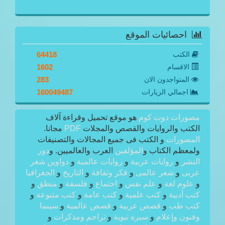
احصائيات الموقع
الكتب
64418
الاقسام
1602
المتواجدون الان
283
اجمالي الزيارات
160049487
مصورات دوت كوم
هو موقع تحميل وقراءة آلاف
الكتب والروايات والقصص والمجلات
PDF
مجانا.
المصورات
و الكتب فى جميع المجالات والتصنيفات
ولمعظم الكتاب و
المؤلفين
العرب والعالميين. و
دور
النشر
و
روايات عربية
و
روايات عالمية
و
دواوين شعر
عربى
و
شعر عالمى
و
فكر وثقافة
و
التاريخ
و
الجغرافيا
و
علوم لغة
و
علم نفس
و
اجتماع
و
فلسفة
و
منطق
و
كتب أدبية
و
كتب علمية
و
كتب عامة
و
كتب متنوعة
و
كتب طب
و
قصص عربية
و
قصص عالمية
و
سينما
وفنون وإعلام
و
سيره نبوية
و
تراجم ومذكرات
و