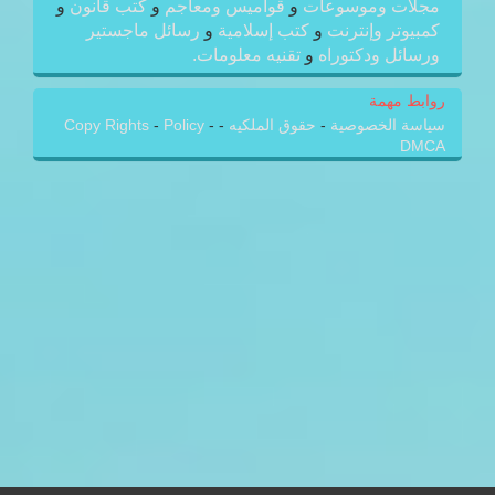
مجلات وموسوعات
و
قواميس ومعاجم
و
كتب قانون
و
كمبيوتر وإنترنت
و
كتب إسلامية
و
رسائل ماجستير
ورسائل ودكتوراه
و
تقنيه معلومات.
روابط مهمة
سياسة الخصوصية
-
حقوق الملكيه
-
-
Policy
-
Copy Rights
DMCA