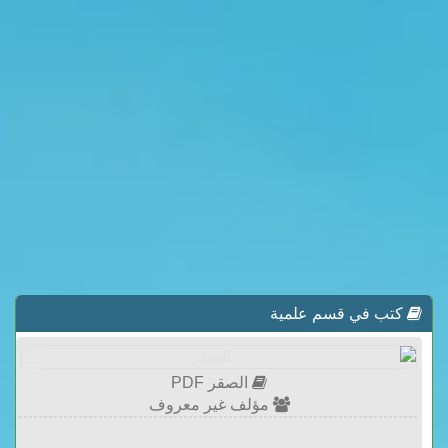
كتب في قسم علمية
الصقر PDF
مؤلف غير معروف