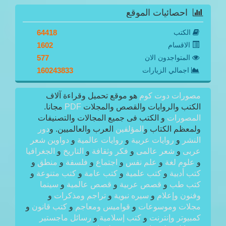
احصائيات الموقع
الكتب
64418
الاقسام
1602
المتواجدون الان
577
اجمالي الزيارات
160243833
مصورات دوت كوم
هو موقع تحميل وقراءة آلاف
الكتب والروايات والقصص والمجلات
PDF
مجانا.
المصورات
و الكتب فى جميع المجالات والتصنيفات
ولمعظم الكتاب و
المؤلفين
العرب والعالميين. و
دور
النشر
و
روايات عربية
و
روايات عالمية
و
دواوين شعر
عربى
و
شعر عالمى
و
فكر وثقافة
و
التاريخ
و
الجغرافيا
و
علوم لغة
و
علم نفس
و
اجتماع
و
فلسفة
و
منطق
و
كتب أدبية
و
كتب علمية
و
كتب عامة
و
كتب متنوعة
و
كتب طب
و
قصص عربية
و
قصص عالمية
و
سينما
وفنون وإعلام
و
سيره نبوية
و
تراجم ومذكرات
و
مجلات وموسوعات
و
قواميس ومعاجم
و
كتب قانون
و
كمبيوتر وإنترنت
و
كتب إسلامية
و
رسائل ماجستير