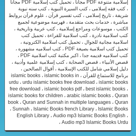
إسلامية متنوعة PDF مجانا ، تحميل كتب إسلامية PDF مجاناً
، كتب فقه إسلامى ، كتب السيرة النبوية ، كتب سنه نبوية
شريفة ، تاريخ إسلامى ، كتب تفسير قرآن ، علوم قرآن بروابط
مباشرة ، خدمات بحث متقدمة ، فهرسة موضوعية لجميع
الكتب ، موسوعات ومراجع إسلامية ، كتب عربية وتاريخية ،
كتب اسلامية نادرة ، كتب اسلامية للقراءة ، تحميل كتب
اسلامية مجانية للجوال ، تحميل كتب اسلامية الكترونية ،
تحميل كتب اسلامية بصيغة PDF ، كتب اسلاميه مشهوره ،
كتب اسلاميه قديمه جدا ، اكبر مكتبة كتب اسلامية PDF ،
قصص الأنبياء ، قصص الصحابة ، كتب إسلامية علمية وأدبية ،
دليل إسلامي شامل للكتب الإسلامية ، أقوال الصالحين ،
برنامج للاستماع للقرآن ، islamic books ، islamic books in
urdu ، urdu islamic books free download ، islamic books
free download ، islamic books pdf ، best islamic books ،
islamic books for children ، arabic islamic books ، Quran
book ، Quran and Sunnah in multiple languages ، Quran
، Sunnah ، Islamic Books french Library ، Islamic Books
English Library ، Audio mp3 Islamic Books English ،
Audio mp3 Islamic Books Urdu ،