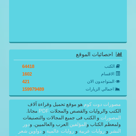
احصائيات الموقع
الكتب
64418
الاقسام
1602
المتواجدون الان
421
اجمالي الزيارات
159979489
مصورات دوت كوم
هو موقع تحميل وقراءة آلاف
الكتب والروايات والقصص والمجلات
PDF
مجانا.
المصورات
و الكتب فى جميع المجالات والتصنيفات
ولمعظم الكتاب و
المؤلفين
العرب والعالميين. و
دور
النشر
و
روايات عربية
و
روايات عالمية
و
دواوين شعر