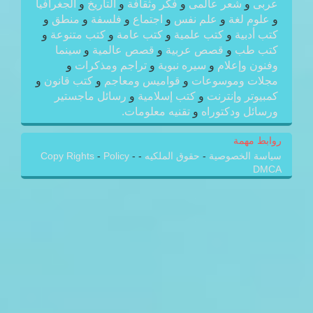
عربى
و
شعر عالمى
و
فكر وثقافة
و
التاريخ
و
الجغرافيا
و
علوم لغة
و
علم نفس
و
اجتماع
و
فلسفة
و
منطق
و
كتب أدبية
و
كتب علمية
و
كتب عامة
و
كتب متنوعة
و
كتب طب
و
قصص عربية
و
قصص عالمية
و
سينما
وفنون وإعلام
و
سيره نبوية
و
تراجم ومذكرات
و
مجلات وموسوعات
و
قواميس ومعاجم
و
كتب قانون
و
كمبيوتر وإنترنت
و
كتب إسلامية
و
رسائل ماجستير
ورسائل ودكتوراه
و
تقنيه معلومات.
روابط مهمة
سياسة الخصوصية
-
حقوق الملكيه
-
-
Policy
-
Copy Rights
DMCA