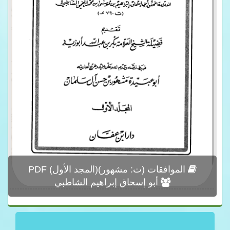
الموافقات (ت: مشهور)(المجد الأول) PDF
أبو إسحاق إبراهيم الشاطبي