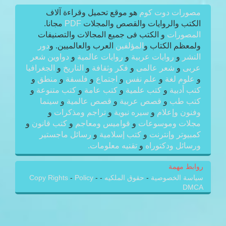
مصورات دوت كوم
هو موقع تحميل وقراءة آلاف
الكتب والروايات والقصص والمجلات
PDF
مجانا.
المصورات
و الكتب فى جميع المجالات والتصنيفات
ولمعظم الكتاب و
المؤلفين
العرب والعالميين. و
دور
النشر
و
روايات عربية
و
روايات عالمية
و
دواوين شعر
عربى
و
شعر عالمى
و
فكر وثقافة
و
التاريخ
و
الجغرافيا
و
علوم لغة
و
علم نفس
و
اجتماع
و
فلسفة
و
منطق
و
كتب أدبية
و
كتب علمية
و
كتب عامة
و
كتب متنوعة
و
كتب طب
و
قصص عربية
و
قصص عالمية
و
سينما
وفنون وإعلام
و
سيره نبوية
و
تراجم ومذكرات
و
مجلات وموسوعات
و
قواميس ومعاجم
و
كتب قانون
و
كمبيوتر وإنترنت
و
كتب إسلامية
و
رسائل ماجستير
ورسائل ودكتوراه
و
تقنيه معلومات.
روابط مهمة
سياسة الخصوصية
-
حقوق الملكيه
-
-
Policy
-
Copy Rights
DMCA