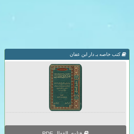
كتب خاصه بـ دار ابن عفان
فتاوى القفال PDF