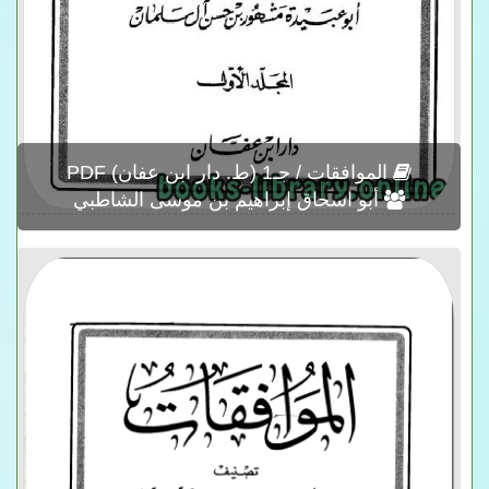
الموافقات / جـ1 (ط. دار ابن عفان) PDF
أبو اسحاق إبراهيم بن موسى الشاطبي