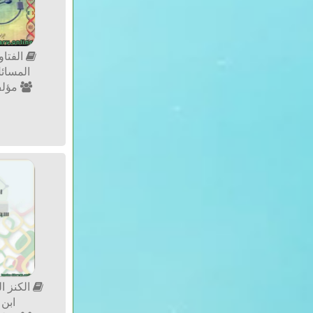
الفتا
المسائل 
مؤلف
الكنز ا
ابن س