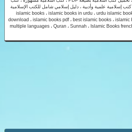
اسلامية للقراءة ، تحميل كتب اسلامية مجانية للجوال ، تحميل كتب اسلامية الكترونية ، تحميل كتب اسلامية بصيغة PDF ، كتب اسلاميه مشهوره ، كتب
 قصص الأنبياء ، قصص الصحابة ، كتب إسلامية علمية وأدبية ، دليل إسلامي شامل للكتب الإسلامية
islamic books ، islamic books in urdu ، urdu islamic books free download ، islamic
download ، islamic books pdf ، best islamic books ، islamic
multiple languages ، Quran ، Sunnah ، Islamic Books french