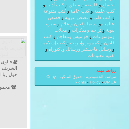
اجتماع
و
فلسفة
و
منطق
و
كتب أدبية
و
كتب علمية
و
كتب عامة
و
كتب متنوعة
و
كتب طب
و
قصص عربية
و
قصص
عالمية
و
سينما وفنون وإعلام
و
سيره
نبوية
و
تراجم ومذكرات
و
مجلات
وموسوعات
و
قواميس ومعاجم
و
كتب
قانون
و
كمبيوتر وإنترنت
و
كتب إسلامية
و
رسائل ماجستير ورسائل ودكتوراه
و
تقنيه معلومات.
فتاوى ك
الشريف وا
روابط مهمة
حول ربا ا
سياسة الخصوصية
-
حقوق الملكيه
-
Copy
Rights
-
Policy
-
DMCA
مجموع