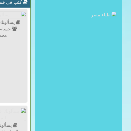
كتب في قسم 
يسألونك 
حسام 
محمد
يسألون