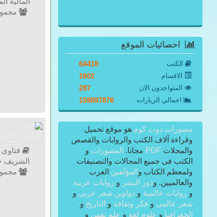
المالية المع
مجموع
احصائيات الموقع
الكتب
64418
الاقسام
1602
المتواجدون الان
287
اجمالي الزيارات
159897876
مصورات دوت كوم
هو موقع تحميل
وقراءة آلاف الكتب والروايات والقصص
والمجلات
PDF
مجانا.
المصورات
و
فتاوى ك
الكتب فى جميع المجالات والتصنيفات
الشريف حول
ولمعظم الكتاب و
المؤلفين
العرب
مجموع
والعالميين. و
دور النشر
و
روايات عربية
و
روايات عالمية
و
دواوين شعر عربى
و
شعر عالمى
و
فكر وثقافة
و
التاريخ
و
الجغرافيا
و
علوم لغة
و
علم نفس
و