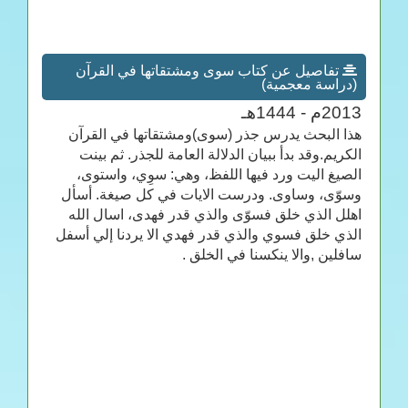
تفاصيل عن كتاب سوى ومشتقاتها في القرآن
(دراسة معجمية)
2013م - 1444هـ
هذا البحث يدرس جذر (سوى)ومشتقاتها في القرآن
الكريم.وقد بدأ ببيان الدلالة العامة للجذر. ثم بينت
الصيغ اليت ورد فيها اللفظ، وهي: سوِي، واستوى،
وسوّى، وساوى. ودرست الايات في كل صيغة. أسأل
اهلل الذي خلق فسوّى والذي قدر فهدى، اسال الله
الذي خلق فسوي والذي قدر فهدي الا يردنا إلي أسفل
سافلين ,والا ينكسنا في الخلق .