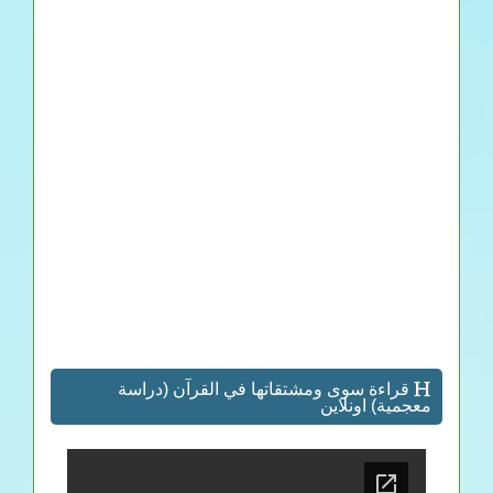
قراءة سوى ومشتقاتها في القرآن (دراسة
معجمية) اونلاين