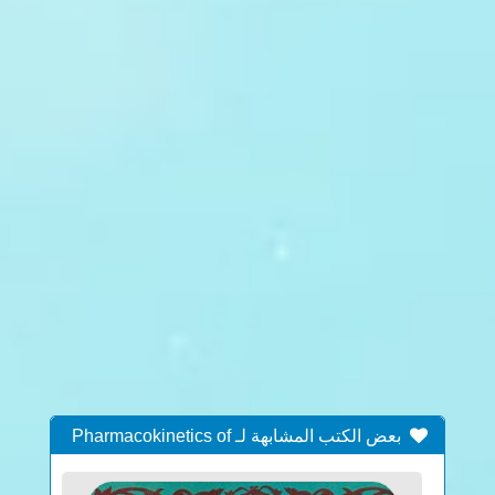
بعض الكتب المشابهة لـ Pharmacokinetics of
oxolinic acid in sea-bass, Dicentrarchus labrax