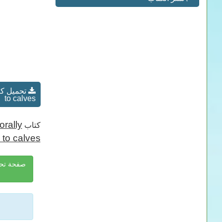
to calves
orally
كتاب
 to calves