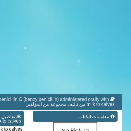
enicillin G (benzylpenicillin) administered orally with
milk to calves
من تأليف
مجموعة من المؤلفين
معلومات الكتاب
k to calves