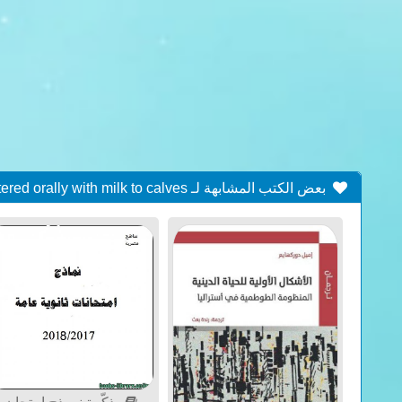
بعض الكتب المشابهة لـ Bioavailability and disposition of sodium and procaine penicillin G (benzylpenicillin) administered orally with milk to calves