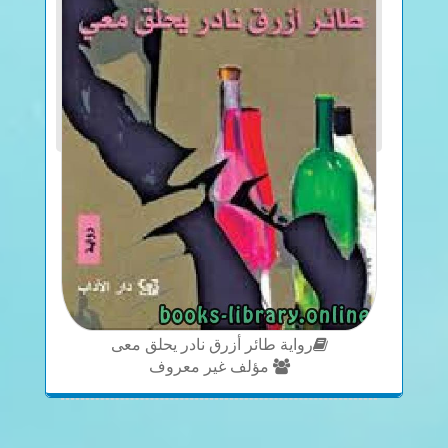
رواية طائر أزرق نادر يحلق معى
مؤلف غير معروف