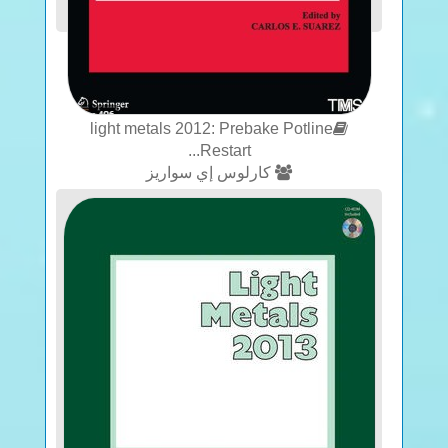
light metals 2012: Prebake Potline
Restart...
كارلوس إي سواريز