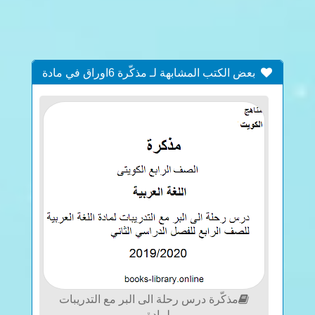
بعض الكتب المشابهة لـ مذكّرة 6اوراق في مادة
اللغة الانكليزية للصف الاول للكورس الاول تتضمن
نموذج اختبار الوحدتين (4_5) وفق المنهج الكويتى
الحديث
مذكّرة درس رحلة الى البر مع التدريبات
لمادة...