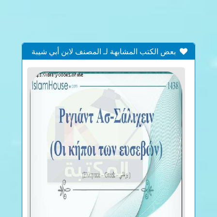
بعض الكتب المشابهة لـ المصنف لابن أبي شيبة
المجلد الرابع والعشرون ( الفهارس 3: تابع أطرف
الأحاديث والآثار )