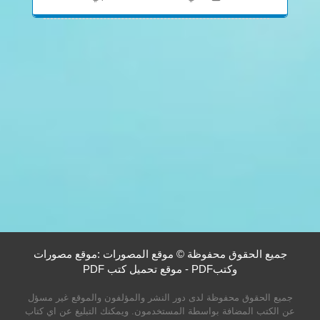
جميع الحقوق محفوظة © موقع المصورات :موقع مصورات
وكتبPDF - موقع تحميل كتب PDF
جميع الحقوق محفوظة لدى دور النشر والمؤلفون والموقع غير مسؤل
عن الكتب المضافة بواسطة المستخدمون. ويمكنك التبليغ عن اي كتاب