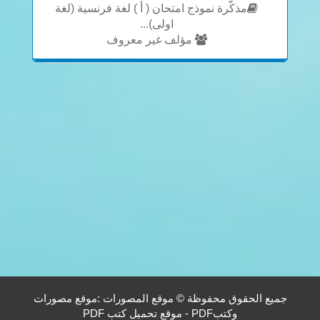
مذكّرة نموذج امتحان ( أ ) لغة فرنسية (لغة
اولى)...
مؤلف غير معروف
جميع الحقوق محفوظة © موقع المصورات :موقع مصورات
وكتبPDF - موقع تحميل كتب PDF