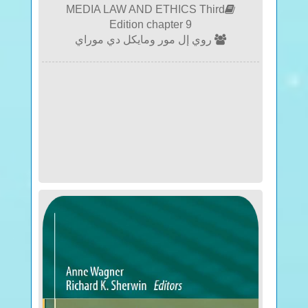
MEDIA LAW AND ETHICS Third
LATIN CHURCH FATHERS
Edition chapter 9
روي إل مور ومايكل دي موراي