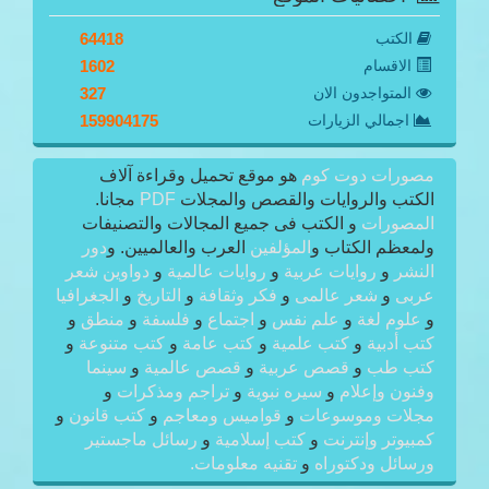
الكتب
64418
الاقسام
1602
المتواجدون الان
327
اجمالي الزيارات
159904175
مصورات دوت كوم
هو موقع تحميل وقراءة آلاف
الكتب والروايات والقصص والمجلات
PDF
مجانا.
المصورات
و الكتب فى جميع المجالات والتصنيفات
ولمعظم الكتاب و
المؤلفين
العرب والعالميين. و
دور
النشر
و
روايات عربية
و
روايات عالمية
و
دواوين شعر
عربى
و
شعر عالمى
و
فكر وثقافة
و
التاريخ
و
الجغرافيا
و
علوم لغة
و
علم نفس
و
اجتماع
و
فلسفة
و
منطق
و
كتب أدبية
و
كتب علمية
و
كتب عامة
و
كتب متنوعة
و
كتب طب
و
قصص عربية
و
قصص عالمية
و
سينما
وفنون وإعلام
و
سيره نبوية
و
تراجم ومذكرات
و
مجلات وموسوعات
و
قواميس ومعاجم
و
كتب قانون
و
كمبيوتر وإنترنت
و
كتب إسلامية
و
رسائل ماجستير
ورسائل ودكتوراه
و
تقنيه معلومات.