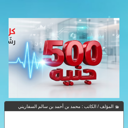
المؤلف / الكاتب : محمد بن أحمد بن سالم السفاريني
الحنبلي - Mhmd Bn Ahmd Bn Salm As-Sfaryny Al-Hnbly