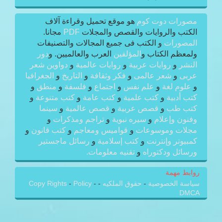
مصورات دوت كوم
هو موقع تحميل وقراءة آلاف
الكتب والروايات والقصص والمجلات
PDF
مجانا.
المصورات
و الكتب فى جميع المجالات والتصنيفات
ولمعظم الكتاب و
المؤلفين
العرب والعالميين. و
دور
النشر
و
روايات عربية
و
روايات عالمية
و
دواوين شعر
عربى
و
شعر عالمى
و
فكر وثقافة
و
التاريخ
و
الجغرافيا
و
علوم لغة
و
علم نفس
و
اجتماع
و
فلسفة
و
منطق
و
كتب أدبية
و
كتب علمية
و
كتب عامة
و
كتب متنوعة
و
كتب طب
و
قصص عربية
و
قصص عالمية
و
سينما
وفنون وإعلام
و
سيره نبوية
و
تراجم ومذكرات
و
مجلات وموسوعات
و
قواميس ومعاجم
و
كتب قانون
و
كمبيوتر وإنترنت
و
كتب إسلامية
و
رسائل ماجستير
ورسائل ودكتوراه
و
تقنيه معلومات.
روابط مهمة
سياسة الخصوصية
-
حقوق الملكيه
-
-
Policy
-
Copy Rights
DMCA