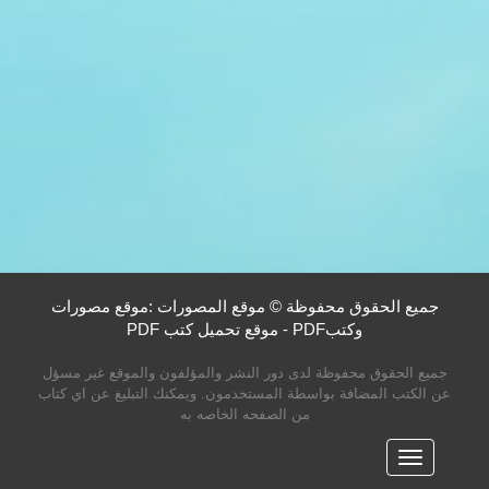
جميع الحقوق محفوظة © موقع المصورات :موقع مصورات
وكتبPDF - موقع تحميل كتب PDF
جميع الحقوق محفوظة لدى دور النشر والمؤلفون والموقع غير مسؤل
عن الكتب المضافة بواسطة المستخدمون. ويمكنك التبليغ عن اي كتاب
من الصفحه الخاصه به
القائمه
الرئيسية