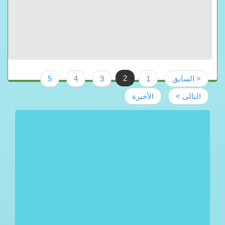
2
< السابق
1
3
4
5
التالى >
الأخيرة