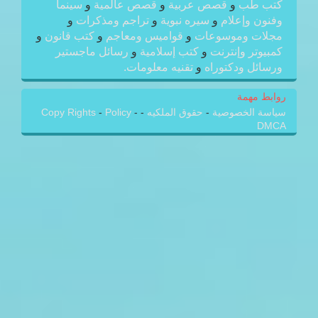
كتب طب
و
قصص عربية
و
قصص عالمية
و
سينما
وفنون وإعلام
و
سيره نبوية
و
تراجم ومذكرات
و
مجلات وموسوعات
و
قواميس ومعاجم
و
كتب قانون
و
كمبيوتر وإنترنت
و
كتب إسلامية
و
رسائل ماجستير
ورسائل ودكتوراه
و
تقنيه معلومات.
روابط مهمة
سياسة الخصوصية
-
حقوق الملكيه
-
-
Policy
-
Copy Rights
DMCA