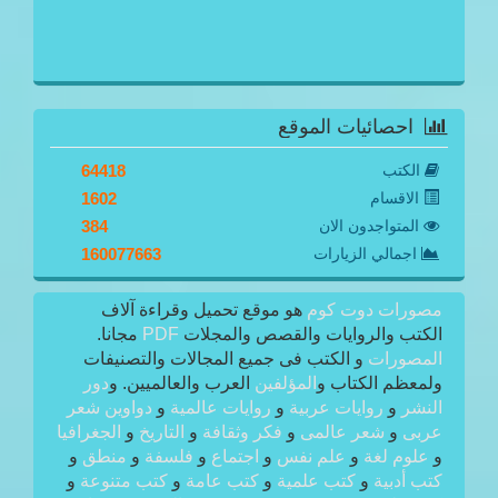
احصائيات الموقع
الكتب
64418
الاقسام
1602
المتواجدون الان
384
اجمالي الزيارات
160077663
مصورات دوت كوم
هو موقع تحميل وقراءة آلاف
الكتب والروايات والقصص والمجلات
PDF
مجانا.
المصورات
و الكتب فى جميع المجالات والتصنيفات
ولمعظم الكتاب و
المؤلفين
العرب والعالميين. و
دور
النشر
و
روايات عربية
و
روايات عالمية
و
دواوين شعر
عربى
و
شعر عالمى
و
فكر وثقافة
و
التاريخ
و
الجغرافيا
و
علوم لغة
و
علم نفس
و
اجتماع
و
فلسفة
و
منطق
و
كتب أدبية
و
كتب علمية
و
كتب عامة
و
كتب متنوعة
و