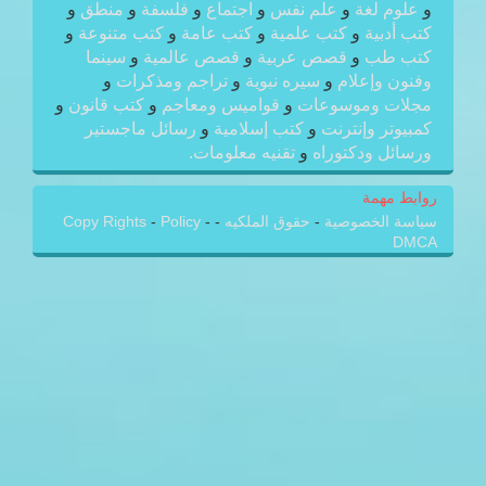
و
علوم لغة
و
علم نفس
و
اجتماع
و
فلسفة
و
منطق
و
كتب أدبية
و
كتب علمية
و
كتب عامة
و
كتب متنوعة
و
كتب طب
و
قصص عربية
و
قصص عالمية
و
سينما
وفنون وإعلام
و
سيره نبوية
و
تراجم ومذكرات
و
مجلات وموسوعات
و
قواميس ومعاجم
و
كتب قانون
و
كمبيوتر وإنترنت
و
كتب إسلامية
و
رسائل ماجستير
ورسائل ودكتوراه
و
تقنيه معلومات.
روابط مهمة
سياسة الخصوصية
-
حقوق الملكيه
-
-
Policy
-
Copy Rights
DMCA