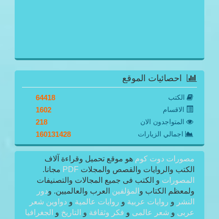
احصائيات الموقع
الكتب
64418
الاقسام
1602
المتواجدون الان
218
اجمالي الزيارات
160131428
مصورات دوت كوم
هو موقع تحميل وقراءة آلاف
الكتب والروايات والقصص والمجلات
PDF
مجانا.
المصورات
و الكتب فى جميع المجالات والتصنيفات
ولمعظم الكتاب و
المؤلفين
العرب والعالميين. و
دور
النشر
و
روايات عربية
و
روايات عالمية
و
دواوين شعر
عربى
و
شعر عالمى
و
فكر وثقافة
و
التاريخ
و
الجغرافيا