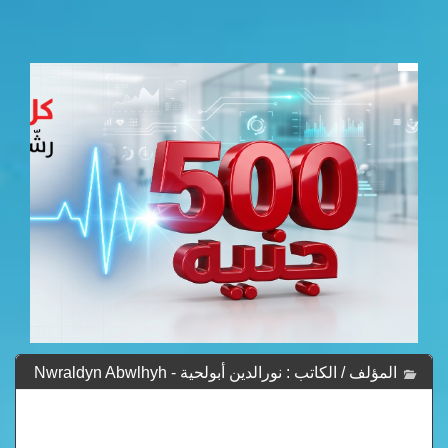
المؤلف / الكاتب : نورالدين أبولحية - Nwraldyn Abwlhyh