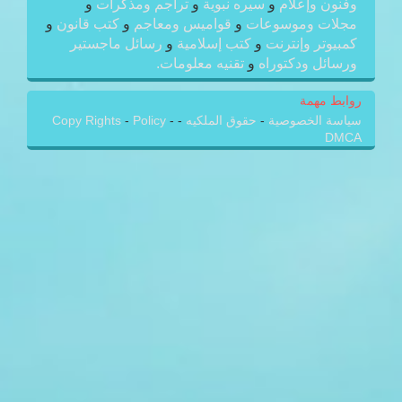
وفنون وإعلام
و
سيره نبوية
و
تراجم ومذكرات
و
مجلات وموسوعات
و
قواميس ومعاجم
و
كتب قانون
و
كمبيوتر وإنترنت
و
كتب إسلامية
و
رسائل ماجستير
ورسائل ودكتوراه
و
تقنيه معلومات.
روابط مهمة
سياسة الخصوصية
-
حقوق الملكيه
-
-
Policy
-
Copy Rights
DMCA