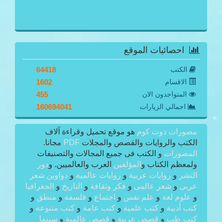
احصائيات الموقع
الكتب
64418
الاقسام
1602
المتواجدون الان
455
اجمالي الزيارات
160694041
مصورات دوت كوم
هو موقع تحميل وقراءة آلاف
الكتب والروايات والقصص والمجلات
PDF
مجانا.
المصورات
و الكتب فى جميع المجالات والتصنيفات
ولمعظم الكتاب و
المؤلفين
العرب والعالميين. و
دور
النشر
و
روايات عربية
و
روايات عالمية
و
دواوين شعر
عربى
و
شعر عالمى
و
فكر وثقافة
و
التاريخ
و
الجغرافيا
و
علوم لغة
و
علم نفس
و
اجتماع
و
فلسفة
و
منطق
و
كتب أدبية
و
كتب علمية
و
كتب عامة
و
كتب متنوعة
و
كتب طب
و
قصص عربية
و
قصص عالمية
و
سينما