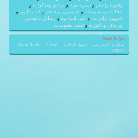
وفنون وإعلام
و
سيره نبوية
و
تراجم ومذكرات
و
مجلات وموسوعات
و
قواميس ومعاجم
و
كتب قانون
و
كمبيوتر وإنترنت
و
كتب إسلامية
و
رسائل ماجستير
ورسائل ودكتوراه
و
تقنيه معلومات.
روابط مهمة
سياسة الخصوصية
-
حقوق الملكيه
-
-
Policy
-
Copy Rights
DMCA