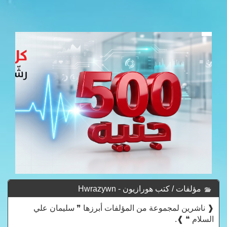
مؤلفات / كتب هورازيون - Hwrazywn
❰ ناشرين لمجموعة من المؤلفات أبرزها ❞ سليمان علي
السلام ❝ ❱.