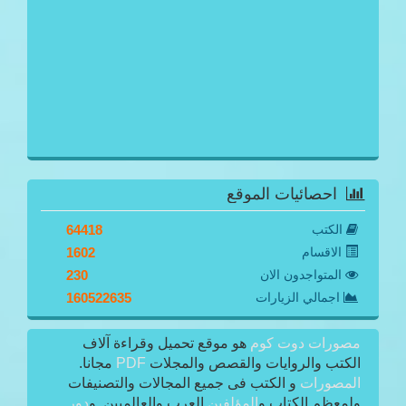
احصائيات الموقع
الكتب
64418
الاقسام
1602
المتواجدون الان
230
اجمالي الزيارات
160522635
مصورات دوت كوم
هو موقع تحميل وقراءة آلاف
الكتب والروايات والقصص والمجلات
PDF
مجانا.
المصورات
و الكتب فى جميع المجالات والتصنيفات
ولمعظم الكتاب و
المؤلفين
العرب والعالميين. و
دور