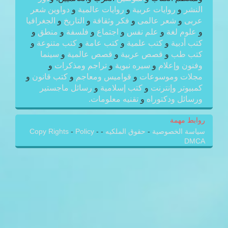
النشر
و
روايات عربية
و
روايات عالمية
و
دواوين شعر
عربى
و
شعر عالمى
و
فكر وثقافة
و
التاريخ
و
الجغرافيا
و
علوم لغة
و
علم نفس
و
اجتماع
و
فلسفة
و
منطق
و
كتب أدبية
و
كتب علمية
و
كتب عامة
و
كتب متنوعة
و
كتب طب
و
قصص عربية
و
قصص عالمية
و
سينما
وفنون وإعلام
و
سيره نبوية
و
تراجم ومذكرات
و
مجلات وموسوعات
و
قواميس ومعاجم
و
كتب قانون
و
كمبيوتر وإنترنت
و
كتب إسلامية
و
رسائل ماجستير
ورسائل ودكتوراه
و
تقنيه معلومات.
روابط مهمة
سياسة الخصوصية
-
حقوق الملكيه
-
-
Policy
-
Copy Rights
DMCA