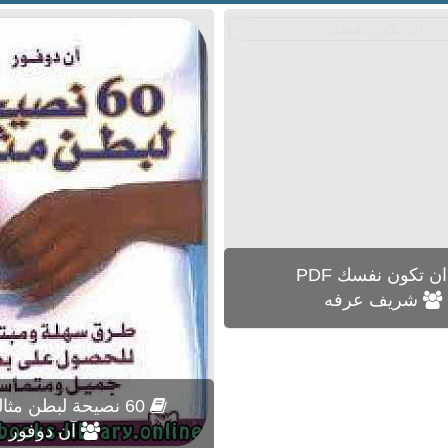
ن تكون نفسك PDF
شريف عرفه
60 نصيحة لبطن مثالي PDF
آن دوفور