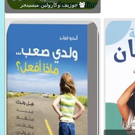
جوزيف وكارولين ميسينجر