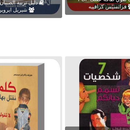
دليل تربية الصبيان PDF
فرانسيس كزافييه
شيريل ايروين