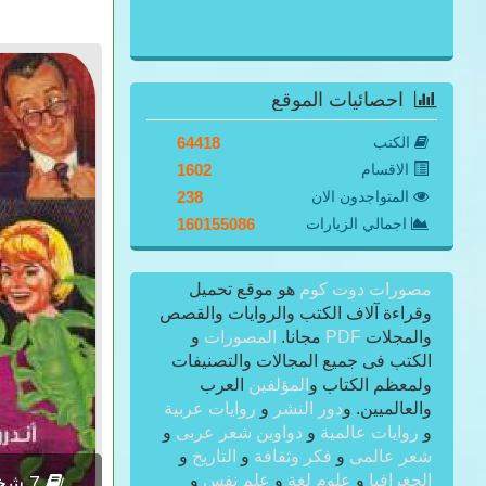
احصائيات الموقع
الكتب
64418
الاقسام
1602
المتواجدون الان
238
اجمالي الزيارات
160155086
مصورات دوت كوم
هو موقع تحميل
وقراءة آلاف الكتب والروايات والقصص
والمجلات
PDF
مجانا.
المصورات
و
الكتب فى جميع المجالات والتصنيفات
ولمعظم الكتاب و
المؤلفين
العرب
والعالميين. و
دور النشر
و
روايات عربية
و
روايات عالمية
و
دواوين شعر عربى
و
شعر عالمى
و
فكر وثقافة
و
التاريخ
و
الجغرافيا
و
علوم لغة
و
علم نفس
و
7 شخصيات تسمم حياتكم PDF