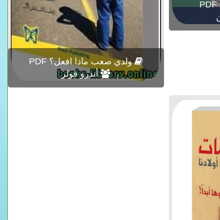
ولدي صعب ماذا افعل؟ PDF
أندرو فولر