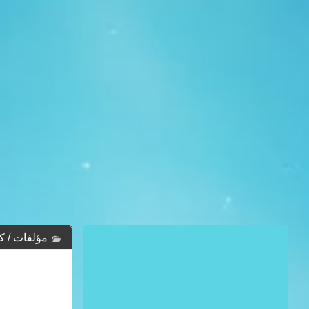
مؤلفات / كتب دار