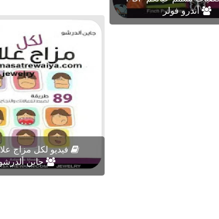
أندرو فولر
فيديو لكل مزاج علاج F
جاين ألدرشو