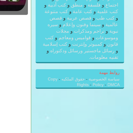
اجتماع
و
فلسفة
و
منطق
و
كتب أدبية
و
كتب علمية
و
كتب عامة
و
كتب متنوعة
و
كتب طب
و
قصص عربية
و
قصص
عالمية
و
سينما وفنون وإعلام
و
سيره
نبوية
و
تراجم ومذكرات
و
مجلات
وموسوعات
و
قواميس ومعاجم
و
كتب
قانون
و
كمبيوتر وإنترنت
و
كتب إسلامية
و
رسائل ماجستير ورسائل ودكتوراه
و
تقنيه معلومات.
روابط مهمة
سياسة الخصوصية
-
حقوق الملكيه
-
Copy
Rights
-
Policy
-
DMCA