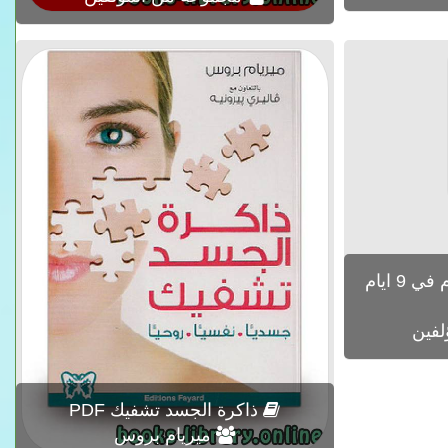
تنظيف الكبد من السموم في 9 ايام
لفين
ذاكرة الجسد تشفيك PDF
ميريام بروس