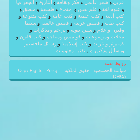
عربى
و
شعر عالمى
و
فكر وثقافة
و
التاريخ
و
الجغرافيا
و
علوم لغة
و
علم نفس
و
اجتماع
و
فلسفة
و
منطق
و
كتب أدبية
و
كتب علمية
و
كتب عامة
و
كتب متنوعة
و
كتب طب
و
قصص عربية
و
قصص عالمية
و
سينما
وفنون وإعلام
و
سيره نبوية
و
تراجم ومذكرات
و
مجلات وموسوعات
و
قواميس ومعاجم
و
كتب قانون
و
كمبيوتر وإنترنت
و
كتب إسلامية
و
رسائل ماجستير
ورسائل ودكتوراه
و
تقنيه معلومات.
روابط مهمة
سياسة الخصوصية
-
حقوق الملكيه
-
-
Policy
-
Copy Rights
DMCA