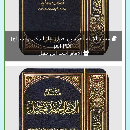
مسند الإمام أحمد بن حنبل (ط. المكنز والمنهاج)
pdf PDF
الامام احمد ابن حنبل