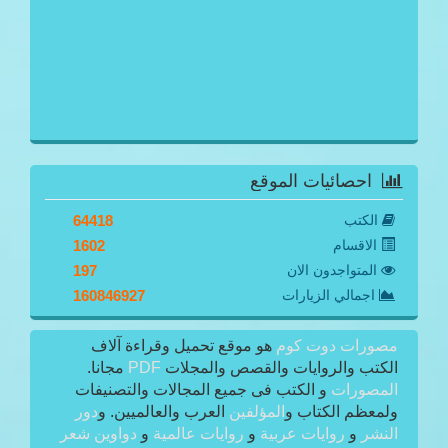
احصائيات الموقع
الكتب
64418
الاقسام
1602
المتواجدون الان
197
اجمالي الزيارات
160846927
مصورات دوت كوم
هو موقع تحميل وقراءة آلاف
الكتب والروايات والقصص والمجلات
PDF
مجانا.
المصورات
و الكتب فى جميع المجالات والتصنيفات
ولمعظم الكتاب و
المؤلفين
العرب والعالميين. و
دور
النشر
و
روايات عربية
و
روايات عالمية
و
دواوين شعر