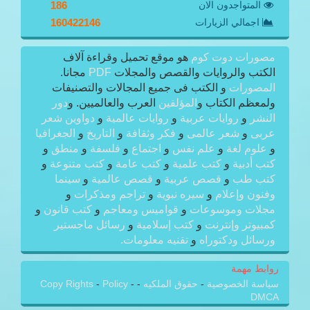
المتواجدون الان
186
اجمالي الزيارات
160422146
مصورات دوت كوم
هو موقع تحميل وقراءة آلاف
الكتب والروايات والقصص والمجلات
PDF
مجانا.
المصورات
و الكتب فى جميع المجالات والتصنيفات
ولمعظم الكتاب و
المؤلفين
العرب والعالميين. و
دور
النشر
و
روايات عربية
و
روايات عالمية
و
دواوين شعر
عربى
و
شعر عالمى
و
فكر وثقافة
و
التاريخ
و
الجغرافيا
و
علوم لغة
و
علم نفس
و
اجتماع
و
فلسفة
و
منطق
و
كتب أدبية
و
كتب علمية
و
كتب عامة
و
كتب متنوعة
و
كتب طب
و
قصص عربية
و
قصص عالمية
و
سينما
وفنون وإعلام
و
سيره نبوية
و
تراجم ومذكرات
و
مجلات وموسوعات
و
قواميس ومعاجم
و
كتب قانون
و
كمبيوتر وإنترنت
و
كتب إسلامية
و
رسائل ماجستير
ورسائل ودكتوراه
و
تقنيه معلومات.
روابط مهمة
سياسة الخصوصية
-
حقوق الملكيه
-
-
Policy
-
Copy Rights
DMCA