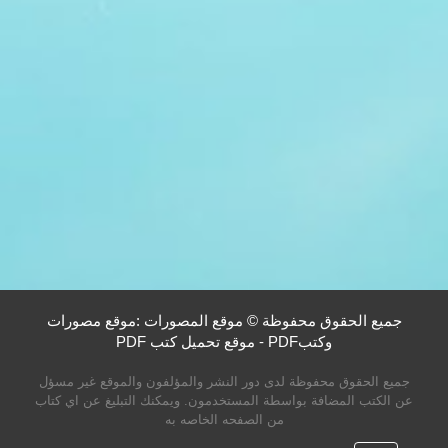
جميع الحقوق محفوظة © موقع المصورات :موقع مصورات
وكتبPDF - موقع تحميل كتب PDF
جميع الحقوق محفوظة لدى دور النشر والمؤلفون والموقع غير مسؤل
عن الكتب المضافة بواسطة المستخدمون. ويمكنك التبليغ عن اي كتاب
من الصفحه الخاصه به