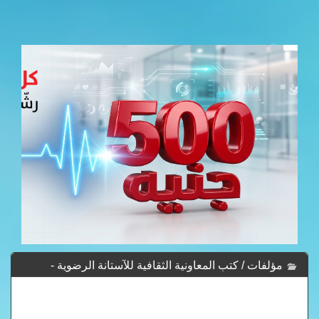
مؤلفات / كتب المعاونية الثقافية للآستانة الرضوية -