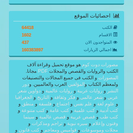
احصائيات الموقع
الكتب
64418
الاقسام
1602
المتواجدون الان
437
اجمالي الزيارات
160383897
مصورات دوت كوم
هو موقع تحميل وقراءة آلاف
الكتب والروايات والقصص والمجلات
PDF
مجانا.
المصورات
و الكتب فى جميع المجالات والتصنيفات
ولمعظم الكتاب و
المؤلفين
العرب والعالميين. و
دور
النشر
و
روايات عربية
و
روايات عالمية
و
دواوين شعر
عربى
و
شعر عالمى
و
فكر وثقافة
و
التاريخ
و
الجغرافيا
و
علوم لغة
و
علم نفس
و
اجتماع
و
فلسفة
و
منطق
و
كتب أدبية
و
كتب علمية
و
كتب عامة
و
كتب متنوعة
و
كتب طب
و
قصص عربية
و
قصص عالمية
و
سينما
وفنون وإعلام
و
سيره نبوية
و
تراجم ومذكرات
و
مجلات وموسوعات
و
قواميس ومعاجم
و
كتب قانون
و