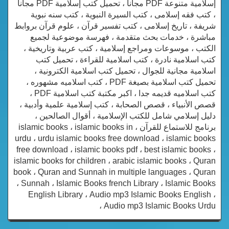
إسلامية متنوعة PDF مجانا ، تحميل كتب إسلامية PDF مجاناً
، كتب فقه إسلامى ، كتب السيرة النبوية ، كتب سنه نبوية
شريفة ، تاريخ إسلامى ، كتب تفسير قرآن ، علوم قرآن بروابط
مباشرة ، خدمات بحث متقدمة ، فهرسة موضوعية لجميع
الكتب ، موسوعات ومراجع إسلامية ، كتب عربية وتاريخية ،
كتب اسلامية نادرة ، كتب اسلامية للقراءة ، تحميل كتب
اسلامية مجانية للجوال ، تحميل كتب اسلامية الكترونية ،
تحميل كتب اسلامية بصيغة PDF ، كتب اسلاميه مشهوره ،
كتب اسلاميه قديمه جدا ، اكبر مكتبة كتب اسلامية PDF ،
قصص الأنبياء ، قصص الصحابة ، كتب إسلامية علمية وأدبية ،
دليل إسلامي شامل للكتب الإسلامية ، أقوال الصالحين ،
برنامج للاستماع للقرآن ، islamic books ، islamic books in
urdu ، urdu islamic books free download ، islamic books
free download ، islamic books pdf ، best islamic books ،
islamic books for children ، arabic islamic books ، Quran
book ، Quran and Sunnah in multiple languages ، Quran
، Sunnah ، Islamic Books french Library ، Islamic Books
English Library ، Audio mp3 Islamic Books English ،
Audio mp3 Islamic Books Urdu ،