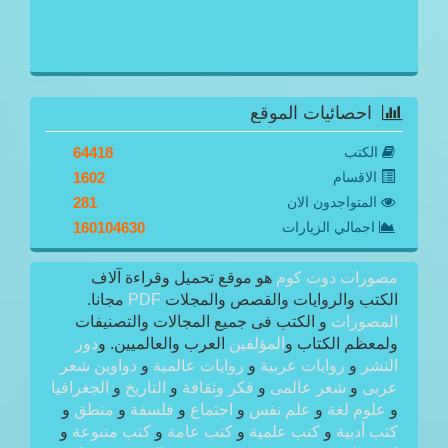
احصائيات الموقع
الكتب
64418
الاقسام
1602
المتواجدون الان
281
اجمالي الزيارات
160104630
مصورات دوت كوم
هو موقع تحميل وقراءة آلاف
الكتب والروايات والقصص والمجلات
PDF
مجانا.
المصورات
و الكتب فى جميع المجالات والتصنيفات
ولمعظم الكتاب و
المؤلفين
العرب والعالميين. و
دور
النشر
و
روايات عربية
و
روايات عالمية
و
دواوين شعر
عربى
و
شعر عالمى
و
فكر وثقافة
و
التاريخ
و
الجغرافيا
و
علوم لغة
و
علم نفس
و
اجتماع
و
فلسفة
و
منطق
و
كتب أدبية
و
كتب علمية
و
كتب عامة
و
كتب متنوعة
و