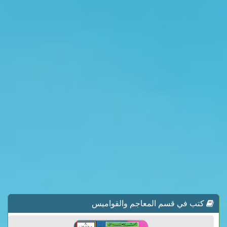
كتب في قسم المعاجم والقواميس