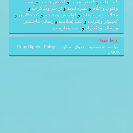
كتب طب
و
قصص عربية
و
قصص عالمية
و
سينما
وفنون وإعلام
و
سيره نبوية
و
تراجم ومذكرات
و
مجلات وموسوعات
و
قواميس ومعاجم
و
كتب قانون
و
كمبيوتر وإنترنت
و
كتب إسلامية
و
رسائل ماجستير
ورسائل ودكتوراه
و
تقنيه معلومات.
روابط مهمة
سياسة الخصوصية
-
حقوق الملكيه
-
-
Policy
-
Copy Rights
DMCA