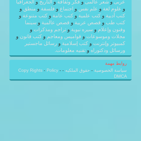
عربى
و
شعر عالمى
و
فكر وثقافة
و
التاريخ
و
الجغرافيا
و
علوم لغة
و
علم نفس
و
اجتماع
و
فلسفة
و
منطق
و
كتب أدبية
و
كتب علمية
و
كتب عامة
و
كتب متنوعة
و
كتب طب
و
قصص عربية
و
قصص عالمية
و
سينما
وفنون وإعلام
و
سيره نبوية
و
تراجم ومذكرات
و
مجلات وموسوعات
و
قواميس ومعاجم
و
كتب قانون
و
كمبيوتر وإنترنت
و
كتب إسلامية
و
رسائل ماجستير
ورسائل ودكتوراه
و
تقنيه معلومات.
روابط مهمة
سياسة الخصوصية
-
حقوق الملكيه
-
-
Policy
-
Copy Rights
DMCA