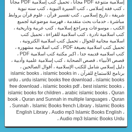
إسلامية متنوعة PDF مجانا ، تحميل كتب إسلامية PDF مجاناً
، كتب فقه إسلامى ، كتب السيرة النبوية ، كتب سنه نبوية
شريفة ، تاريخ إسلامى ، كتب تفسير قرآن ، علوم قرآن بروابط
مباشرة ، خدمات بحث متقدمة ، فهرسة موضوعية لجميع
الكتب ، موسوعات ومراجع إسلامية ، كتب عربية وتاريخية ،
كتب اسلامية نادرة ، كتب اسلامية للقراءة ، تحميل كتب
اسلامية مجانية للجوال ، تحميل كتب اسلامية الكترونية ،
تحميل كتب اسلامية بصيغة PDF ، كتب اسلاميه مشهوره ،
كتب اسلاميه قديمه جدا ، اكبر مكتبة كتب اسلامية PDF ،
قصص الأنبياء ، قصص الصحابة ، كتب إسلامية علمية وأدبية ،
دليل إسلامي شامل للكتب الإسلامية ، أقوال الصالحين ،
برنامج للاستماع للقرآن ، islamic books ، islamic books in
urdu ، urdu islamic books free download ، islamic books
free download ، islamic books pdf ، best islamic books ،
islamic books for children ، arabic islamic books ، Quran
book ، Quran and Sunnah in multiple languages ، Quran
، Sunnah ، Islamic Books french Library ، Islamic Books
English Library ، Audio mp3 Islamic Books English ،
Audio mp3 Islamic Books Urdu ،