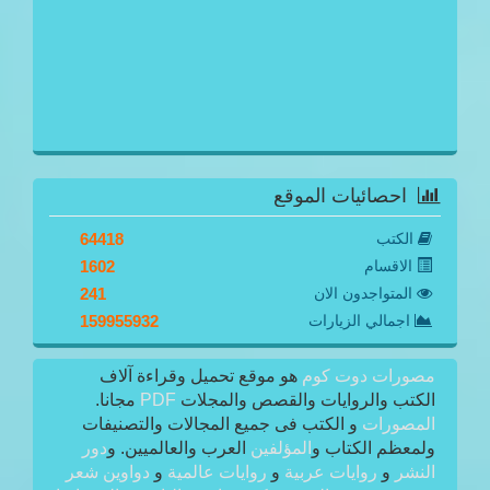
احصائيات الموقع
الكتب
64418
الاقسام
1602
المتواجدون الان
241
اجمالي الزيارات
159955932
مصورات دوت كوم
هو موقع تحميل وقراءة آلاف
الكتب والروايات والقصص والمجلات
PDF
مجانا.
المصورات
و الكتب فى جميع المجالات والتصنيفات
ولمعظم الكتاب و
المؤلفين
العرب والعالميين. و
دور
النشر
و
روايات عربية
و
روايات عالمية
و
دواوين شعر