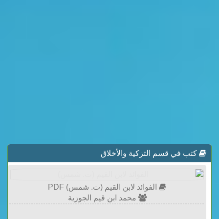
كتب في قسم التزكية والأخلاق
الفوائد لابن القيم (ت. شمس) PDF
محمد ابن قيم الجوزية