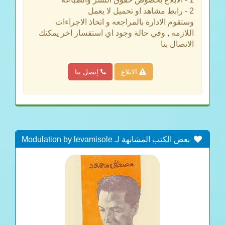
2 - رابط مشاهد او تحميل لا يعمل
وستقوم الادارة بالمراجعه و اتخاذ الاجراءات
اللازمه , وفي حالة وجود اي استفسار اخر يمكنك
الاتصال بنا
الابلاغ
إتصل بنا
بعض الكتب المشابهة لـ Modulation by levamisole
of CD45RA and CD45RC isoforms expression in the
gut of weaned pigs vaccinated against colibacillosis