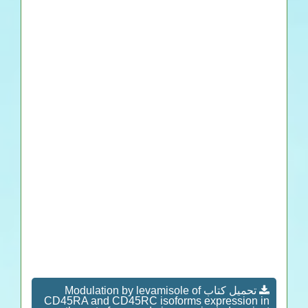
تحميل كتاب Modulation by levamisole of
CD45RA and CD45RC isoforms expression in