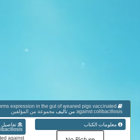
ms expression in the gut of weaned pigs vaccinated
مجموعة من المؤلفين
من تأليف
against colibacillosis
معلومات الكتاب
ibacillosis
ted against