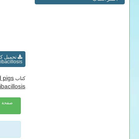
ibacillosis
 pigs
كتاب
bacillosis