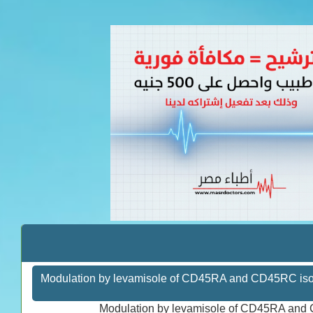
تفاصيل عن كتاب Modulation by levamisole of CD45RA and CD45
Modulation by levamisole of CD45RA and C