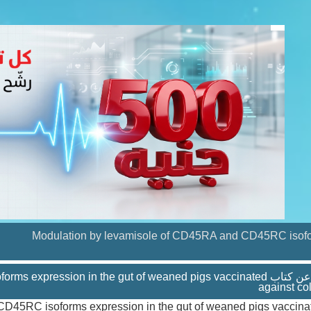
Modulation by levamisole of CD45RA and CD45RC isofor
RC isoforms expression in the gut of weaned pigs vaccinated
against col
D45RC isoforms expression in the gut of weaned pigs vaccina