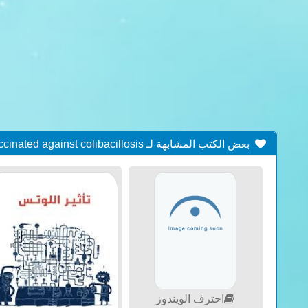
بعض الكتب المشابهة لـ Modulation by levamisole of CD45RA and CD45RC isoforms expression in the gut of weaned pigs vaccinated against colibacillosis
احترف الويندوز