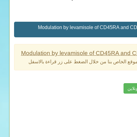
قراءة اونلاين لكتاب Modulation by levamisole of CD4
Modulation by levamisole of CD45RA and CD
لموقع الخاص بنا من خلال الضغط على زر قراءة بالاسفل
نلاين