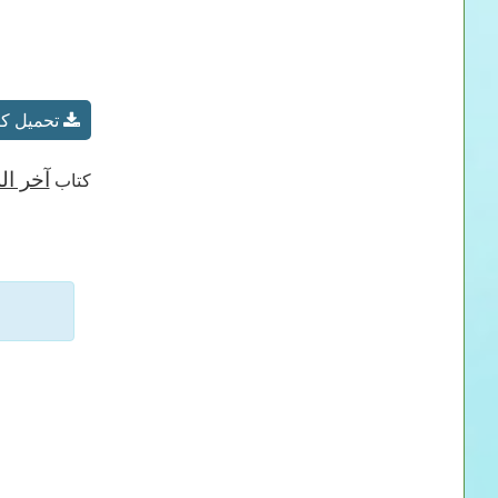
تحميل كت
آخر ال
كتاب