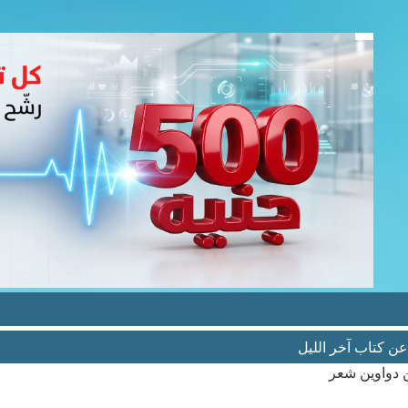
ن كتاب آخر الليل
ن دواوين شعر