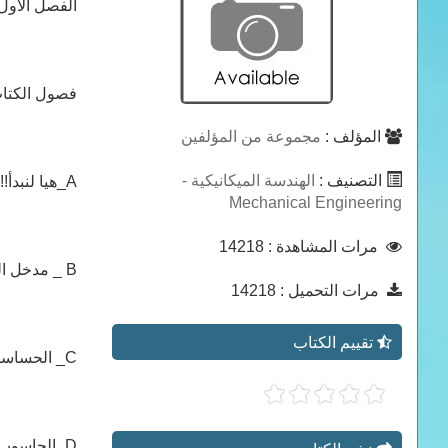
الفصل الأول
فصول الكتا
المؤلف :
مجموعة من المؤلفين
التصنيف :
الهندسة الميكانيكية -
A_هيا لنبدأ!!! Overview of Mechatronics
Mechanical Engineering
مرات المشاهدة
: 14218
B _ مدخل الى التحكم الآلي و نمذجة ومحاكاة النظم الفيزيائية Physical System Modeling
مرات التحميل
: 14218
تقييم الكتاب
C_ الحساسات و مكيفات الاشارة Sensors
D_الحاسوب كوحدة برمجة و معالجة و تحكم ( البرمجة بلغة C++ , التحكم بمنافذ الحاسوب...)