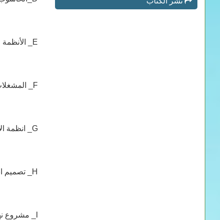
نشر الكتاب
E_ الأنظمة المضمنة Embedded systems ( المتحكمات الصغرية .... الخ)
F_ المشغلات Actuators
G_ انظمة الإتصال
H_ تصميم انظمة الميكاترونكس MECHATRONICS SYSTEM DESIGN
I_ مشروع نهاية الكتاب ( روبوت مثلا...)