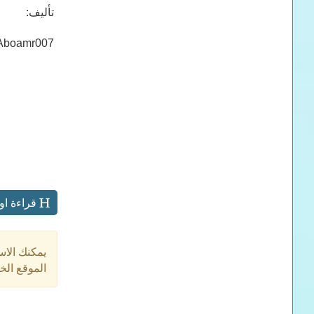
تأليف:
Aboamr007
قراءة اونلاين لكتاب Mechatronics_ ال
يمكنك الاس
الموقع الخ