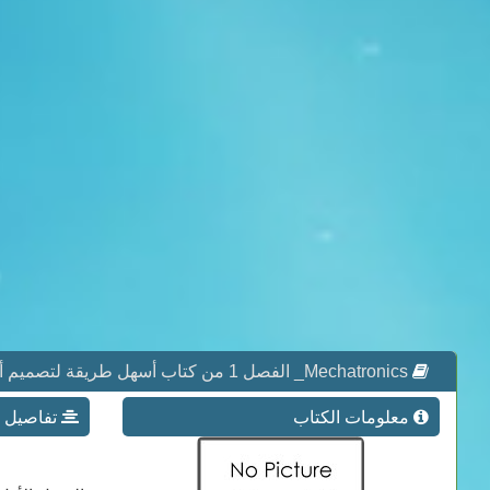
Mechatronics_ الفصل 1 من كتاب أسهل طريقة لتصميم أنظمة الميكاترونكس
معلومات الكتاب
تفاصيل عن كتاب Mechatronics_ الفصل 1 م